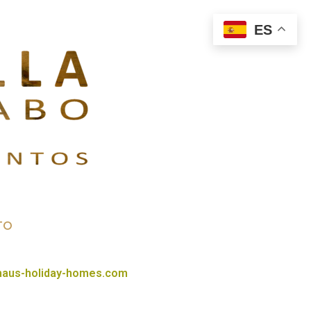
ES
TO
.haus-holiday-homes.com