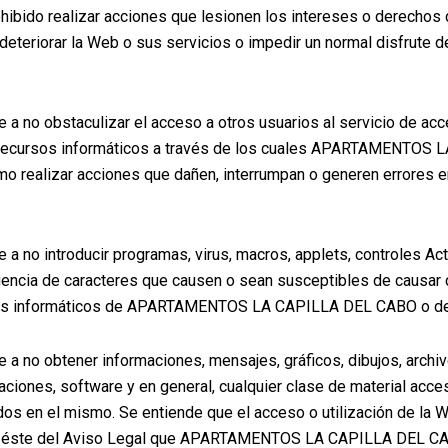
bido realizar acciones que lesionen los intereses o derechos 
o deteriorar la Web o sus servicios o impedir un normal disfrute 
 a no obstaculizar el acceso a otros usuarios al servicio de ac
recursos informáticos a través de los cuales APARTAMENTOS
como realizar acciones que dañen, interrumpan o generen errores 
a no introducir programas, virus, macros, applets, controles Act
uencia de caracteres que causen o sean susceptibles de causar c
emas informáticos de APARTAMENTOS LA CAPILLA DEL CABO o de
 a no obtener informaciones, mensajes, gráficos, dibujos, archi
aciones, software y en general, cualquier clase de material acce
dos en el mismo. Se entiende que el acceso o utilización de la W
por éste del Aviso Legal que APARTAMENTOS LA CAPILLA DEL CA