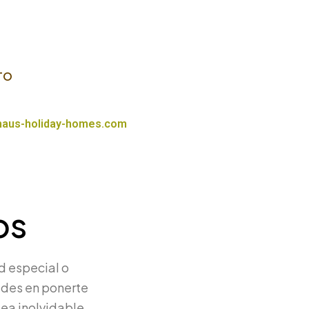
TO
.haus-holiday-homes.com
.
os
d especial o
udes en ponerte
ea inolvidable.