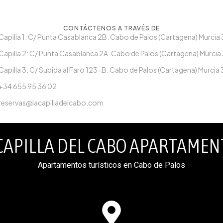
CONTÁCTENOS A TRAVÉS DE
Capilla 1: C/ Punta Casablanca 2B. Cabo de Palos (Cartagena) Murci
Capilla 2: C/ Punta Casablanca 2A. Cabo de Palos (Cartagena) Murci
Capilla 3: C/ Subida al Faro 123-B. Cabo de Palos (Cartagena) Murci
+34 655 95 36 02
reservas@lacapilladelcabo.com
CAPILLA DEL CABO APARTAME
Apartamentos turísticos en Cabo de Palos