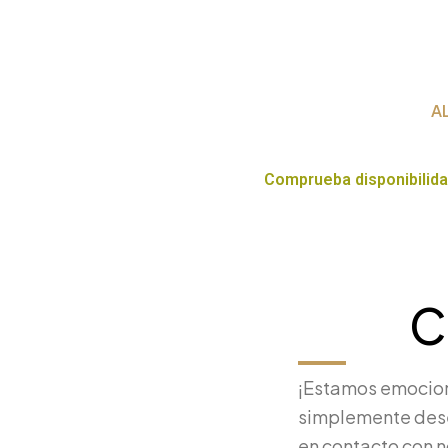
Ir
al
contenido
A
Comprueba disponibilida
C
¡Estamos emociona
simplemente dese
en contacto con n