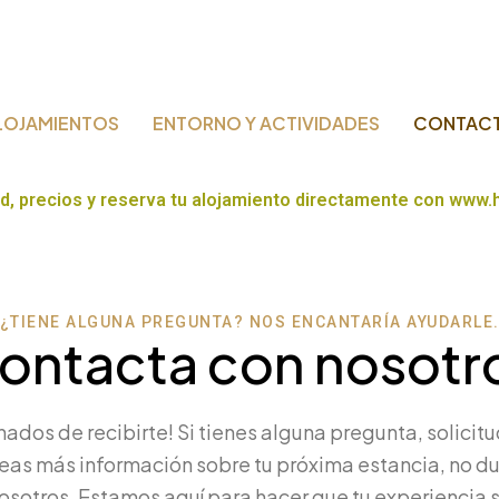
LOJAMIENTOS
ENTORNO Y ACTIVIDADES
CONTAC
d, precios y reserva tu alojamiento directamente con www
¿TIENE ALGUNA PREGUNTA? NOS ENCANTARÍA AYUDARLE
ontacta con nosotr
dos de recibirte! Si tienes alguna pregunta, solicitu
as más información sobre tu próxima estancia, no d
osotros. Estamos aquí para hacer que tu experiencia s