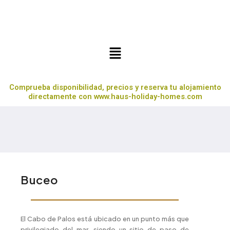
Ir
al
contenido
Menú
Comprueba disponibilidad, precios y reserva tu alojamiento
directamente con www.haus-holiday-homes.com
Buceo
El Cabo de Palos está ubicado en un punto más que
privilegiado del mar, siendo un sitio de paso de